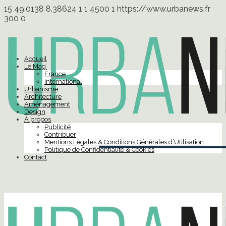
15
49.0138
8.38624
1
1
4500
1
https://www.urbanews.fr
300
0
Accueil
Le Mag’
France
International
Urbanisme
Architecture
Aménagement
Design
À propos
Publicité
Contribuer
Mentions Légales & Conditions Générales d’Utilisation
Politique de Confidentialité & Cookies
Contact