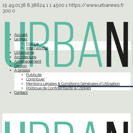
15
49.0138
8.38624
1
1
4500
1
https://www.urbanews.fr
300
0
Accueil
Le Mag’
France
International
Urbanisme
Architecture
Aménagement
Design
À propos
Publicité
Contribuer
Mentions Légales & Conditions Générales d’Utilisation
Politique de Confidentialité & Cookies
Contact