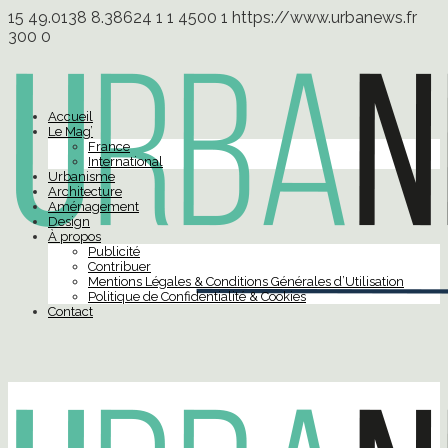
15
49.0138
8.38624
1
1
4500
1
https://www.urbanews.fr
300
0
Accueil
Le Mag’
France
International
Urbanisme
Architecture
Aménagement
Design
À propos
Publicité
Contribuer
Mentions Légales & Conditions Générales d’Utilisation
Politique de Confidentialité & Cookies
Contact