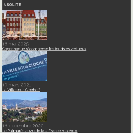
INSOLITE
16 mai 2025
Copenhague récompense les touristes vertueux
10 mars 2021
La Ville sous Cloche ?
16 décembre 2020
Le Palmarès 2020 de la « France moche »