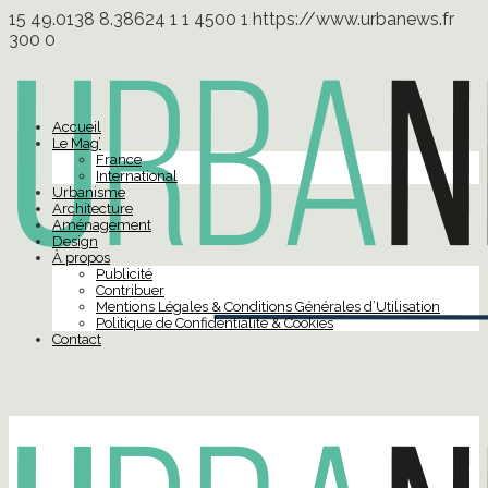
15
49.0138
8.38624
1
1
4500
1
https://www.urbanews.fr
300
0
Accueil
Le Mag’
France
International
Urbanisme
Architecture
Aménagement
Design
À propos
Publicité
Contribuer
Mentions Légales & Conditions Générales d’Utilisation
Politique de Confidentialité & Cookies
Contact