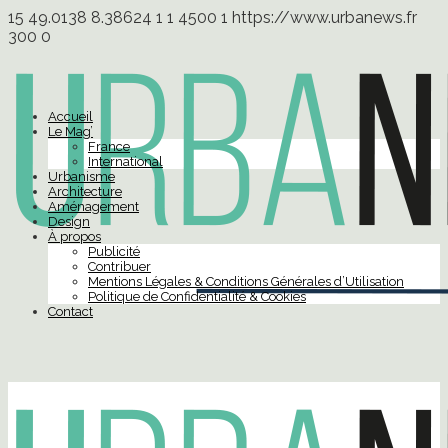
15
49.0138
8.38624
1
1
4500
1
https://www.urbanews.fr
300
0
Accueil
Le Mag’
France
International
Urbanisme
Architecture
Aménagement
Design
À propos
Publicité
Contribuer
Mentions Légales & Conditions Générales d’Utilisation
Politique de Confidentialité & Cookies
Contact