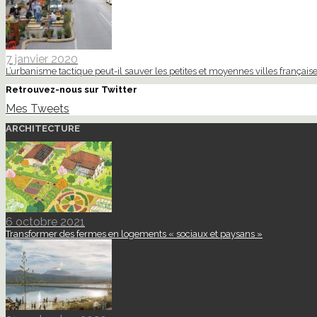
7 janvier 2020
L’urbanisme tactique peut-il sauver les petites et moyennes villes française
Retrouvez-nous sur Twitter
Mes Tweets
ARCHITECTURE
6 octobre 2021
Transformer des fermes en logements « sociaux et paysans »