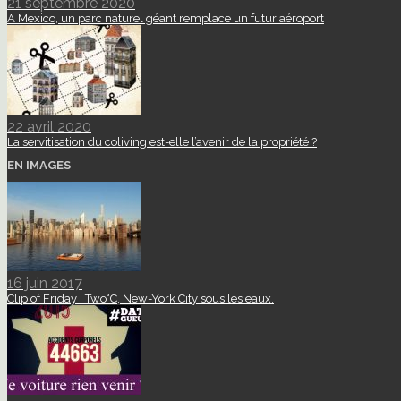
21 septembre 2020
A Mexico, un parc naturel géant remplace un futur aéroport
22 avril 2020
La servitisation du coliving est-elle l’avenir de la propriété ?
EN IMAGES
16 juin 2017
Clip of Friday : Two°C, New-York City sous les eaux.