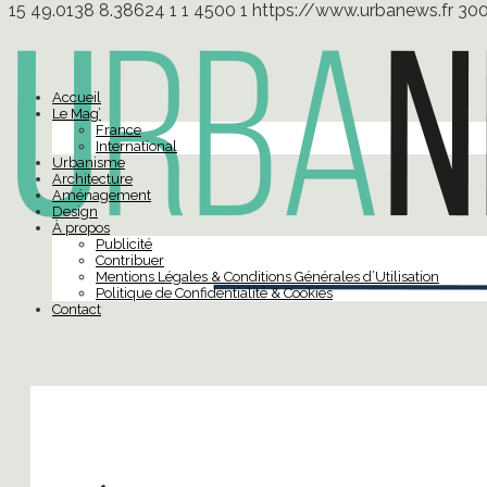
15
49.0138
8.38624
1
1
4500
1
https://www.urbanews.fr
30
Accueil
Le Mag’
France
International
Urbanisme
Architecture
Aménagement
Design
À propos
Publicité
Contribuer
Mentions Légales & Conditions Générales d’Utilisation
Politique de Confidentialité & Cookies
Contact