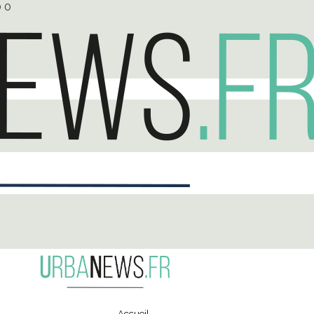
0
0
Accueil