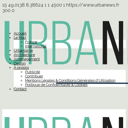
15
49.0138
8.38624
1
1
4500
1
https://www.urbanews.fr
300
0
Accueil
Le Mag’
France
International
Urbanisme
Architecture
Aménagement
Design
À propos
Publicité
Contribuer
Mentions Légales & Conditions Générales d’Utilisation
Politique de Confidentialité & Cookies
Contact