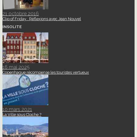
21 octobre 2016
Clip of Friday : Réflexions avec Jean Nouvel
INSOLITE
16 mai 2025
Copenhague récompense les touristes vertueux
10 mars 2021
La Ville sous Cloche ?