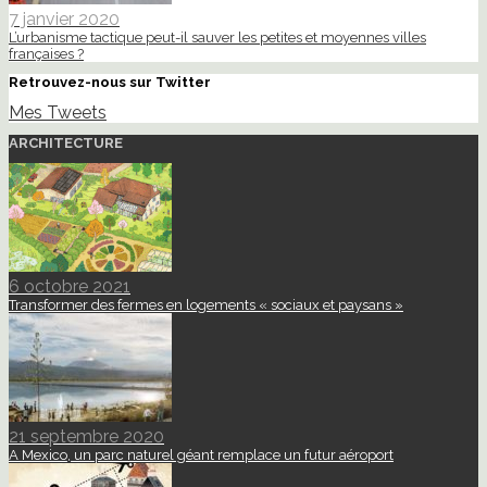
7 janvier 2020
L’urbanisme tactique peut-il sauver les petites et moyennes villes
françaises ?
Retrouvez-nous sur Twitter
Mes Tweets
ARCHITECTURE
6 octobre 2021
Transformer des fermes en logements « sociaux et paysans »
21 septembre 2020
A Mexico, un parc naturel géant remplace un futur aéroport