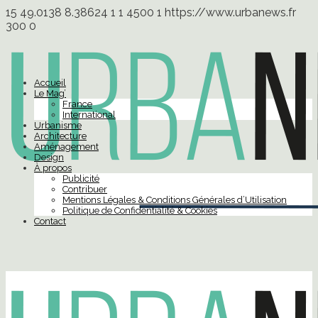
15
49.0138
8.38624
1
1
4500
1
https://www.urbanews.fr
300
0
Accueil
Le Mag’
France
International
Urbanisme
Architecture
Aménagement
Design
À propos
Publicité
Contribuer
Mentions Légales & Conditions Générales d’Utilisation
Politique de Confidentialité & Cookies
Contact