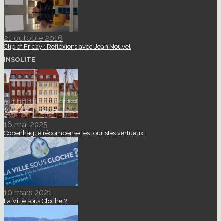
21 octobre 2016
Clip of Friday : Réflexions avec Jean Nouvel
INSOLITE
16 mai 2025
Copenhague récompense les touristes vertueux
10 mars 2021
La Ville sous Cloche ?