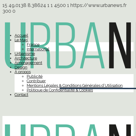
15
49.0138
8.38624
1
1
4500
1
https://www.urbanews.fr
300
0
Accueil
Le Mag’
France
International
Urbanisme
Architecture
Aménagement
Design
À propos
Publicité
Contribuer
Mentions Légales & Conditions Générales d’Utilisation
Politique de Confidentialité & Cookies
Contact