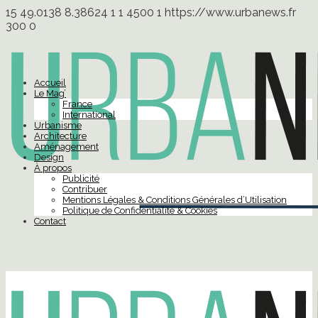
15
49.0138
8.38624
1
1
4500
1
https://www.urbanews.fr
300
0
Accueil
Le Mag’
France
International
Urbanisme
Architecture
Aménagement
Design
À propos
Publicité
Contribuer
Mentions Légales & Conditions Générales d’Utilisation
Politique de Confidentialité & Cookies
Contact