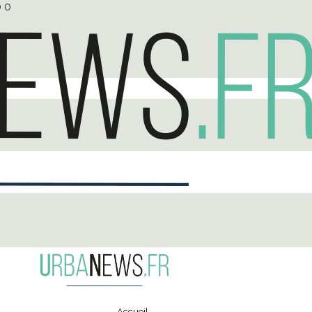
0
0
Accueil