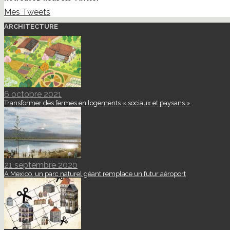
Mes Tweets
ARCHITECTURE
6 octobre 2021
Transformer des fermes en logements « sociaux et paysans »
21 septembre 2020
A Mexico, un parc naturel géant remplace un futur aéroport