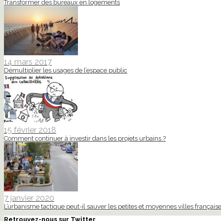
Transformer des bureaux en logements
14 mars 2017
Démultiplier les usages de l’espace public
15 février 2018
Comment continuer à investir dans les projets urbains ?
7 janvier 2020
L’urbanisme tactique peut-il sauver les petites et moyennes villes française
Retrouvez-nous sur Twitter