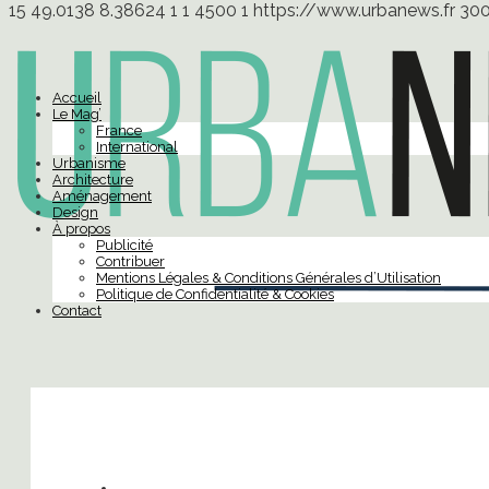
15
49.0138
8.38624
1
1
4500
1
https://www.urbanews.fr
30
Accueil
Le Mag’
France
International
Urbanisme
Architecture
Aménagement
Design
À propos
Publicité
Contribuer
Mentions Légales & Conditions Générales d’Utilisation
Politique de Confidentialité & Cookies
Contact