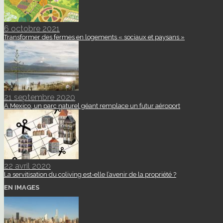
6 octobre 2021
Transformer des fermes en logements « sociaux et paysans »
21 septembre 2020
A Mexico, un parc naturel géant remplace un futur aéroport
22 avril 2020
La servitisation du coliving est-elle l’avenir de la propriété ?
EN IMAGES