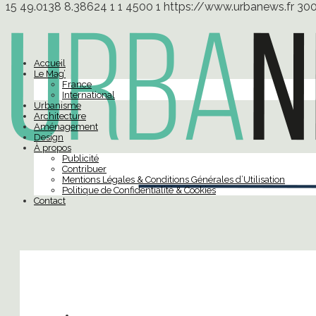
15
49.0138
8.38624
1
1
4500
1
https://www.urbanews.fr
30
Accueil
Le Mag’
France
International
Urbanisme
Architecture
Aménagement
Design
À propos
Publicité
Contribuer
Mentions Légales & Conditions Générales d’Utilisation
Politique de Confidentialité & Cookies
Contact