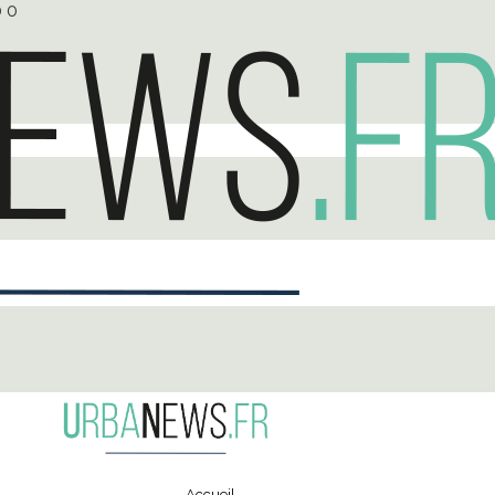
0
0
Accueil