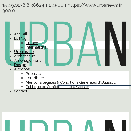
15
49.0138
8.38624
1
1
4500
1
https://www.urbanews.fr
300
0
Accueil
Le Mag’
France
International
Urbanisme
Architecture
Aménagement
Design
À propos
Publicité
Contribuer
Mentions Légales & Conditions Générales d’Utilisation
Politique de Confidentialité & Cookies
Contact