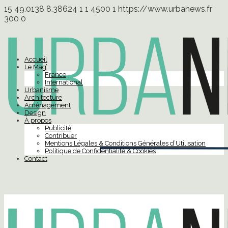
15
49.0138
8.38624
1
1
4500
1
https://www.urbanews.fr
300
0
Accueil
Le Mag’
France
International
Urbanisme
Architecture
Aménagement
Design
À propos
Publicité
Contribuer
Mentions Légales & Conditions Générales d’Utilisation
Politique de Confidentialité & Cookies
Contact