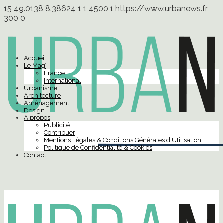
15
49.0138
8.38624
1
1
4500
1
https://www.urbanews.fr
300
0
Accueil
Le Mag’
France
International
Urbanisme
Architecture
Aménagement
Design
À propos
Publicité
Contribuer
Mentions Légales & Conditions Générales d’Utilisation
Politique de Confidentialité & Cookies
Contact