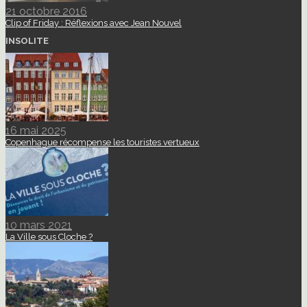
21 octobre 2016
Clip of Friday : Réflexions avec Jean Nouvel
INSOLITE
16 mai 2025
Copenhague récompense les touristes vertueux
10 mars 2021
La Ville sous Cloche ?