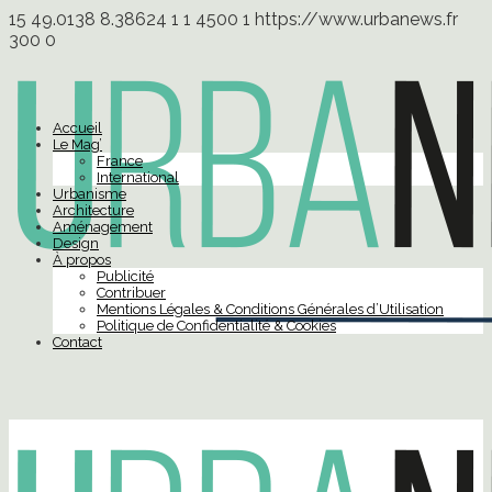
15
49.0138
8.38624
1
1
4500
1
https://www.urbanews.fr
300
0
Accueil
Le Mag’
France
International
Urbanisme
Architecture
Aménagement
Design
À propos
Publicité
Contribuer
Mentions Légales & Conditions Générales d’Utilisation
Politique de Confidentialité & Cookies
Contact