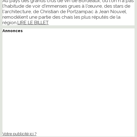
Au pays des grands crus de vin de Bordeaux, où l'on n'a pas
l'habitude de voir d'immenses grues à l'œuvre, des stars de
l'architecture, de Christian de Portzampac à Jean Nouvel,
remodèlent une partie des chais les plus réputés de la
région.
LIRE LE BILLET
Annonces
Votre publicité ici ?