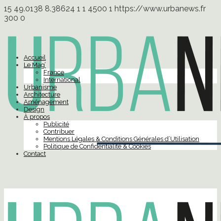
15
49.0138
8.38624
1
1
4500
1
https://www.urbanews.fr
300
0
Accueil
Le Mag’
France
International
Urbanisme
Architecture
Aménagement
Design
À propos
Publicité
Contribuer
Mentions Légales & Conditions Générales d’Utilisation
Politique de Confidentialité & Cookies
Contact