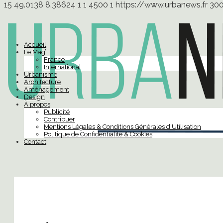
15
49.0138
8.38624
1
1
4500
1
https://www.urbanews.fr
30
Accueil
Le Mag’
France
International
Urbanisme
Architecture
Aménagement
Design
À propos
Publicité
Contribuer
Mentions Légales & Conditions Générales d’Utilisation
Politique de Confidentialité & Cookies
Contact