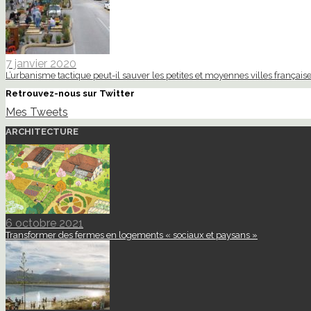
7 janvier 2020
L’urbanisme tactique peut-il sauver les petites et moyennes villes française
Retrouvez-nous sur Twitter
Mes Tweets
ARCHITECTURE
6 octobre 2021
Transformer des fermes en logements « sociaux et paysans »