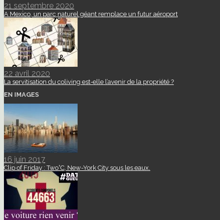
21 septembre 2020
A Mexico, un parc naturel géant remplace un futur aéroport
22 avril 2020
La servitisation du coliving est-elle l’avenir de la propriété ?
EN IMAGES
16 juin 2017
Clip of Friday : Two°C, New-York City sous les eaux.