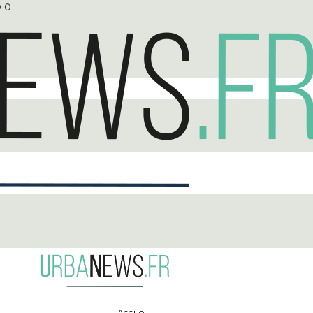
0
0
Accueil