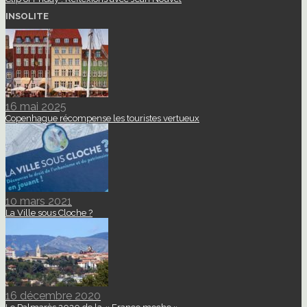
INSOLITE
16 mai 2025
Copenhague récompense les touristes vertueux
10 mars 2021
La Ville sous Cloche ?
16 décembre 2020