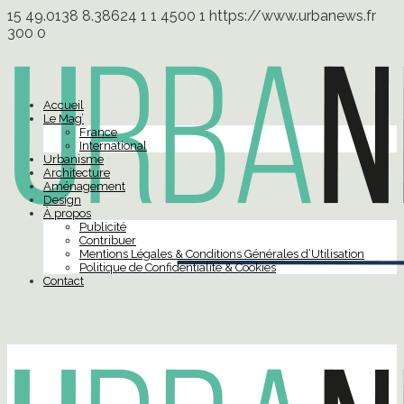
15
49.0138
8.38624
1
1
4500
1
https://www.urbanews.fr
300
0
Accueil
Le Mag’
France
International
Urbanisme
Architecture
Aménagement
Design
À propos
Publicité
Contribuer
Mentions Légales & Conditions Générales d’Utilisation
Politique de Confidentialité & Cookies
Contact