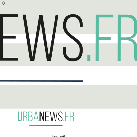
0
0
Accueil