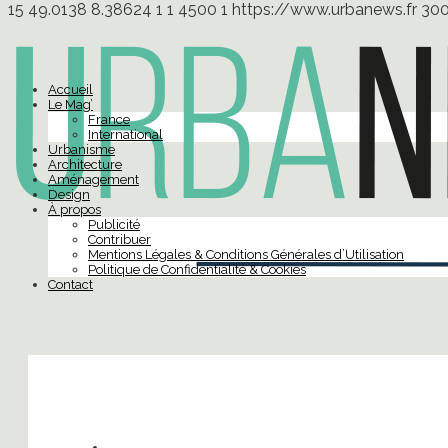
15
49.0138
8.38624
1
1
4500
1
https://www.urbanews.fr
30
Accueil
Le Mag’
France
International
Urbanisme
Architecture
Aménagement
Design
À propos
Publicité
Contribuer
Mentions Légales & Conditions Générales d’Utilisation
Politique de Confidentialité & Cookies
Contact