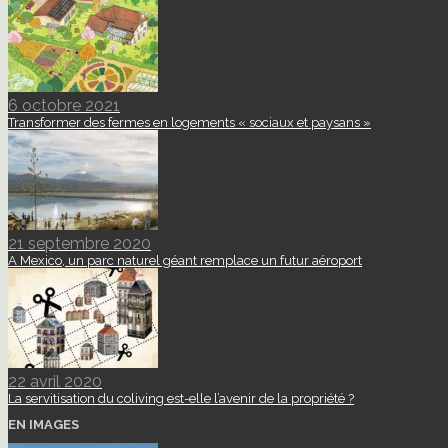
6 octobre 2021
Transformer des fermes en logements « sociaux et paysans »
21 septembre 2020
A Mexico, un parc naturel géant remplace un futur aéroport
22 avril 2020
La servitisation du coliving est-elle l’avenir de la propriété ?
EN IMAGES