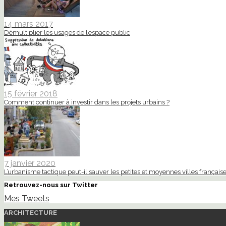
14 mars 2017
Démultiplier les usages de l’espace public
15 février 2018
Comment continuer à investir dans les projets urbains ?
7 janvier 2020
L’urbanisme tactique peut-il sauver les petites et moyennes villes française
Retrouvez-nous sur Twitter
Mes Tweets
ARCHITECTURE