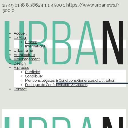
15
49.0138
8.38624
1
1
4500
1
https://www.urbanews.fr
300
0
Accueil
Le Mag’
France
International
Urbanisme
Architecture
Aménagement
Design
À propos
Publicité
Contribuer
Mentions Légales & Conditions Générales d’Utilisation
Politique de Confidentialité & Cookies
Contact