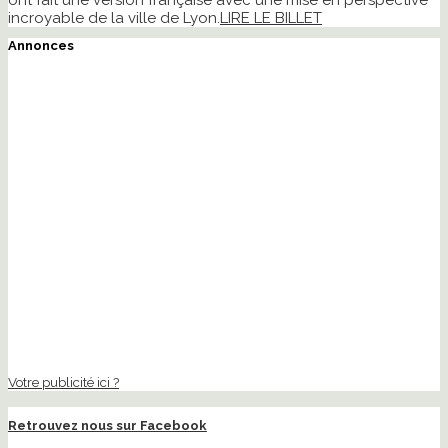
ont fait une version française avec une mise en perspective
incroyable de la ville de Lyon.
LIRE LE BILLET
Annonces
Votre publicité ici ?
Retrouvez nous sur Facebook