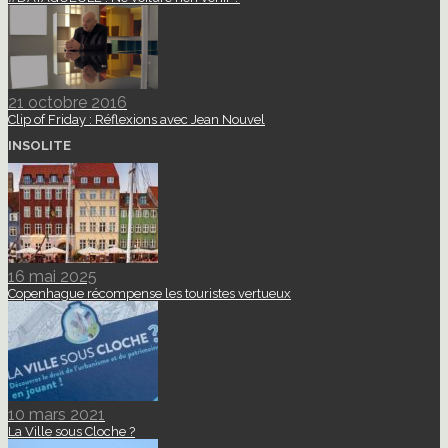
21 octobre 2016
Clip of Friday : Réflexions avec Jean Nouvel
INSOLITE
16 mai 2025
Copenhague récompense les touristes vertueux
10 mars 2021
La Ville sous Cloche ?