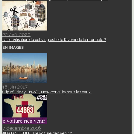
22 avril 2020
La servitisation du coliving est-elle l’avenir de la propriété ?
EN IMAGES
16 juin 2017
Clip of Friday : Two°C, New-York City sous les eaux.
7 décembre 2016
#DATAGUEULE : Ne voiture rien venir ?