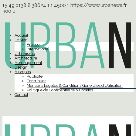
15
49.0138
8.38624
1
1
4500
1
https://www.urbanews.fr
300
0
Accueil
Le Mag’
France
International
Urbanisme
Architecture
Aménagement
Design
À propos
Publicité
Contribuer
Mentions Légales & Conditions Générales d’Utilisation
Politique de Confidentialité & Cookies
Contact