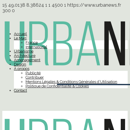
15
49.0138
8.38624
1
1
4500
1
https://www.urbanews.fr
300
0
Accueil
Le Mag’
France
International
Urbanisme
Architecture
Aménagement
Design
À propos
Publicité
Contribuer
Mentions Légales & Conditions Générales d’Utilisation
Politique de Confidentialité & Cookies
Contact