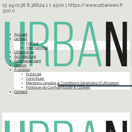
15
49.0138
8.38624
1
1
4500
1
https://www.urbanews.fr
300
0
Accueil
Le Mag’
France
International
Urbanisme
Architecture
Aménagement
Design
À propos
Publicité
Contribuer
Mentions Légales & Conditions Générales d’Utilisation
Politique de Confidentialité & Cookies
Contact