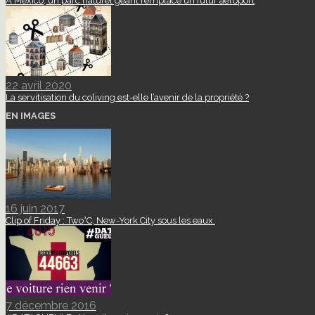
A Mexico, un parc naturel géant remplace un futur aéroport
22 avril 2020
La servitisation du coliving est-elle l’avenir de la propriété ?
EN IMAGES
16 juin 2017
Clip of Friday : Two°C, New-York City sous les eaux.
7 décembre 2016