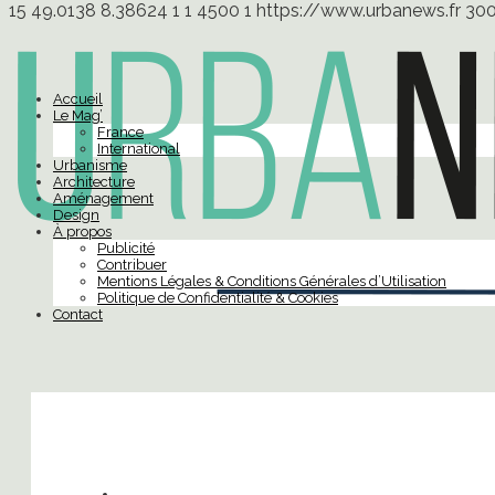
15
49.0138
8.38624
1
1
4500
1
https://www.urbanews.fr
30
Accueil
Le Mag’
France
International
Urbanisme
Architecture
Aménagement
Design
À propos
Publicité
Contribuer
Mentions Légales & Conditions Générales d’Utilisation
Politique de Confidentialité & Cookies
Contact