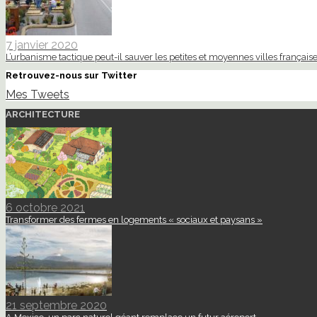
7 janvier 2020
L’urbanisme tactique peut-il sauver les petites et moyennes villes française
Retrouvez-nous sur Twitter
Mes Tweets
ARCHITECTURE
6 octobre 2021
Transformer des fermes en logements « sociaux et paysans »
21 septembre 2020