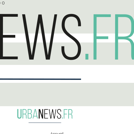
0
0
Accueil