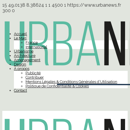
15
49.0138
8.38624
1
1
4500
1
https://www.urbanews.fr
300
0
Accueil
Le Mag’
France
International
Urbanisme
Architecture
Aménagement
Design
À propos
Publicité
Contribuer
Mentions Légales & Conditions Générales d’Utilisation
Politique de Confidentialité & Cookies
Contact