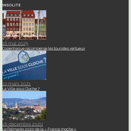
INSOLITE
16 mai 2025
Copenhague récompense les touristes vertueux
10 mars 2021
La Ville sous Cloche ?
16 décembre 2020
Le Palmarès 2020 de la « France moche »