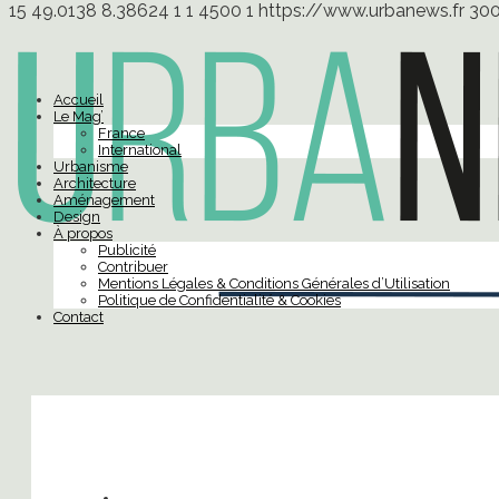
15
49.0138
8.38624
1
1
4500
1
https://www.urbanews.fr
30
Accueil
Le Mag’
France
International
Urbanisme
Architecture
Aménagement
Design
À propos
Publicité
Contribuer
Mentions Légales & Conditions Générales d’Utilisation
Politique de Confidentialité & Cookies
Contact