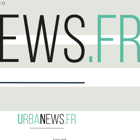
0
0
Accueil