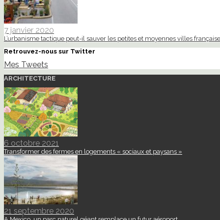
7 janvier 2020
L’urbanisme tactique peut-il sauver les petites et moyennes villes française
Retrouvez-nous sur Twitter
Mes Tweets
ARCHITECTURE
6 octobre 2021
Transformer des fermes en logements « sociaux et paysans »
21 septembre 2020
A Mexico, un parc naturel géant remplace un futur aéroport