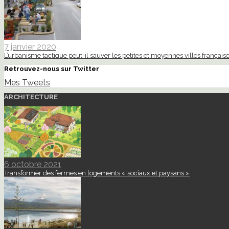
7 janvier 2020
L’urbanisme tactique peut-il sauver les petites et moyennes villes française
Retrouvez-nous sur Twitter
Mes Tweets
ARCHITECTURE
6 octobre 2021
Transformer des fermes en logements « sociaux et paysans »