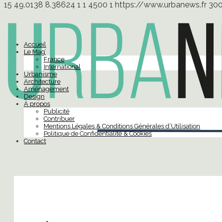
15
49.0138
8.38624
1
1
4500
1
https://www.urbanews.fr
30
Accueil
Le Mag’
France
International
Urbanisme
Architecture
Aménagement
Design
À propos
Publicité
Contribuer
Mentions Légales & Conditions Générales d’Utilisation
Politique de Confidentialité & Cookies
Contact