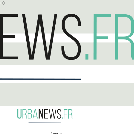
0
0
Accueil