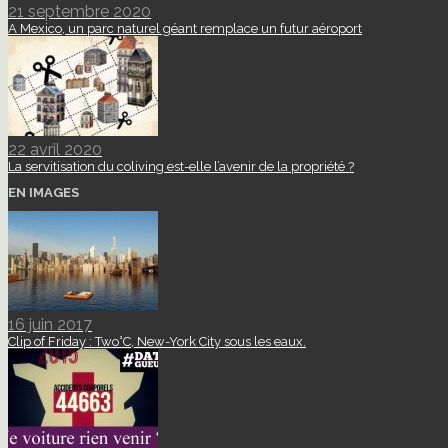
21 septembre 2020
A Mexico, un parc naturel géant remplace un futur aéroport
22 avril 2020
La servitisation du coliving est-elle l’avenir de la propriété ?
EN IMAGES
16 juin 2017
Clip of Friday : Two°C, New-York City sous les eaux.