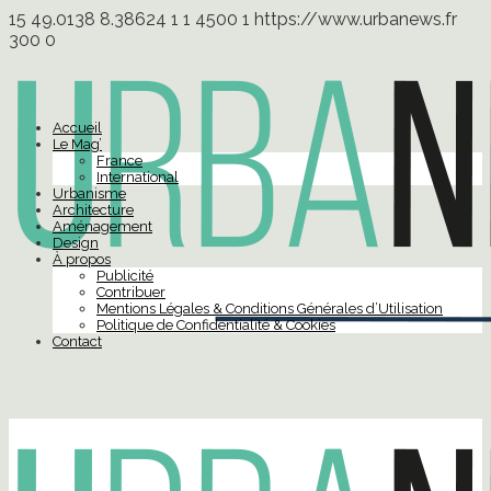
15
49.0138
8.38624
1
1
4500
1
https://www.urbanews.fr
300
0
Accueil
Le Mag’
France
International
Urbanisme
Architecture
Aménagement
Design
À propos
Publicité
Contribuer
Mentions Légales & Conditions Générales d’Utilisation
Politique de Confidentialité & Cookies
Contact