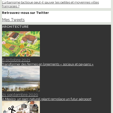
L’urbanisme tactique peut-il sauver les petites et moyennes villes
françaises ?
Retrouvez-nous sur Twitter
Mes Tweets
ARCHITECTURE
6 octobre 2021
Transformer des fermes en logements « sociaux et paysans »
21 septembre 2020
A Mexico, un parc naturel géant remplace un futur aéroport