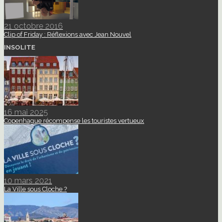
21 octobre 2016
Clip of Friday : Réflexions avec Jean Nouvel
INSOLITE
16 mai 2025
Copenhague récompense les touristes vertueux
10 mars 2021
La Ville sous Cloche ?