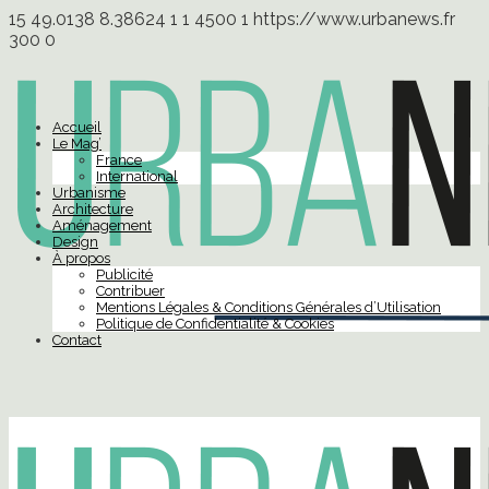
15
49.0138
8.38624
1
1
4500
1
https://www.urbanews.fr
300
0
Accueil
Le Mag’
France
International
Urbanisme
Architecture
Aménagement
Design
À propos
Publicité
Contribuer
Mentions Légales & Conditions Générales d’Utilisation
Politique de Confidentialité & Cookies
Contact