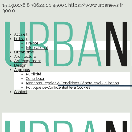
15
49.0138
8.38624
1
1
4500
1
https://www.urbanews.fr
300
0
Accueil
Le Mag’
France
International
Urbanisme
Architecture
Aménagement
Design
À propos
Publicité
Contribuer
Mentions Légales & Conditions Générales d’Utilisation
Politique de Confidentialité & Cookies
Contact