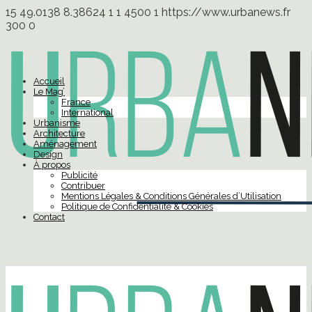
15
49.0138
8.38624
1
1
4500
1
https://www.urbanews.fr
300
0
Accueil
Le Mag’
France
International
Urbanisme
Architecture
Aménagement
Design
À propos
Publicité
Contribuer
Mentions Légales & Conditions Générales d’Utilisation
Politique de Confidentialité & Cookies
Contact