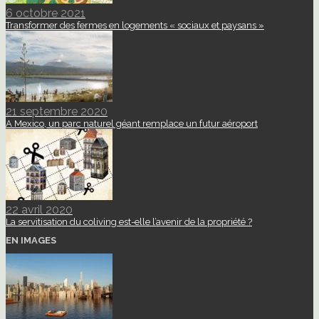
6 octobre 2021
Transformer des fermes en logements « sociaux et paysans »
21 septembre 2020
A Mexico, un parc naturel géant remplace un futur aéroport
22 avril 2020
La servitisation du coliving est-elle l’avenir de la propriété ?
EN IMAGES