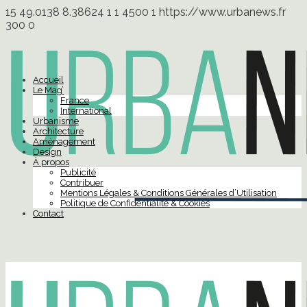
15
49.0138
8.38624
1
1
4500
1
https://www.urbanews.fr
300
0
Accueil
Le Mag’
France
International
Urbanisme
Architecture
Aménagement
Design
À propos
Publicité
Contribuer
Mentions Légales & Conditions Générales d’Utilisation
Politique de Confidentialité & Cookies
Contact