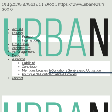
15
49.0138
8.38624
1
1
4500
1
https://www.urbanews.fr
300
0
Accueil
Le Mag’
France
International
Urbanisme
Architecture
Aménagement
Design
À propos
Publicité
Contribuer
Mentions Légales & Conditions Générales d’Utilisation
Politique de Confidentialité & Cookies
Contact