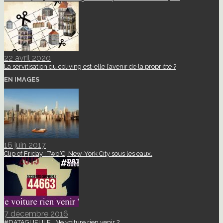
22 avril 2020
La servitisation du coliving est-elle l’avenir de la propriété ?
EN IMAGES
16 juin 2017
Clip of Friday : Two°C, New-York City sous les eaux.
7 décembre 2016
#DATAGUEULE : Ne voiture rien venir ?