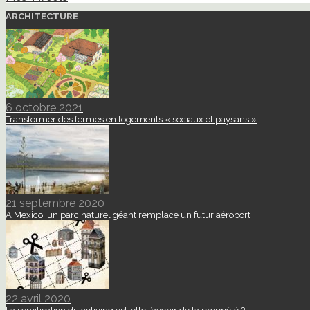
ARCHITECTURE
6 octobre 2021
Transformer des fermes en logements « sociaux et paysans »
21 septembre 2020
A Mexico, un parc naturel géant remplace un futur aéroport
22 avril 2020