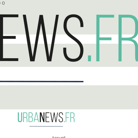
0
0
Accueil