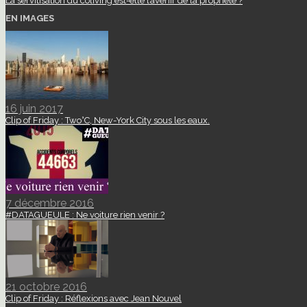
La servitisation du coliving est-elle l’avenir de la propriété ?
EN IMAGES
16 juin 2017
Clip of Friday : Two°C, New-York City sous les eaux.
7 décembre 2016
#DATAGUEULE : Ne voiture rien venir ?
21 octobre 2016
Clip of Friday : Réflexions avec Jean Nouvel