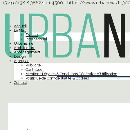
15
49.0138
8.38624
1
1
4500
1
https://www.urbanews.fr
30
Accueil
Le Mag’
France
International
Urbanisme
Architecture
Aménagement
Design
À propos
Publicité
Contribuer
Mentions Légales & Conditions Générales d’Utilisation
Politique de Confidentialité & Cookies
Contact