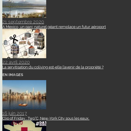
21 septembre 2020
A Mexico, un parc naturel géant remplace un futur aéroport
22 avril 2020
La servitisation du coliving est-elle l’avenir de la propriété ?
EN IMAGES
16 juin 2017
Clip of Friday : Two°C, New-York City sous les eaux.