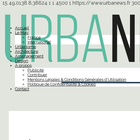
15
49.0138
8.38624
1
1
4500
1
https://www.urbanews.fr
30
Accueil
Le Mag’
France
International
Urbanisme
Architecture
Aménagement
Design
À propos
Publicité
Contribuer
Mentions Légales & Conditions Générales d’Utilisation
Politique de Confidentialité & Cookies
Contact