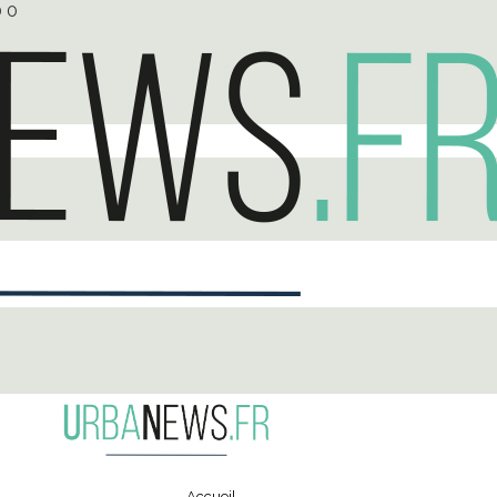
0
0
Accueil