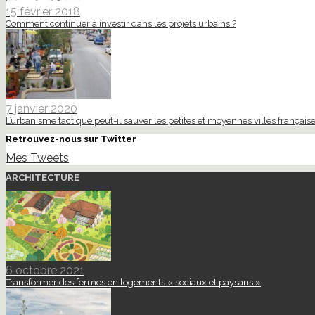
15 février 2018
Comment continuer à investir dans les projets urbains ?
7 janvier 2020
L’urbanisme tactique peut-il sauver les petites et moyennes villes française
Retrouvez-nous sur Twitter
Mes Tweets
ARCHITECTURE
6 octobre 2021
Transformer des fermes en logements « sociaux et paysans »