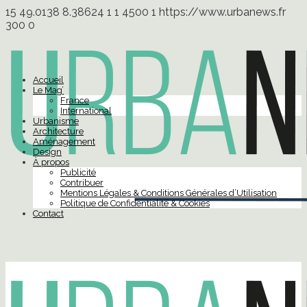
15
49.0138
8.38624
1
1
4500
1
https://www.urbanews.fr
300
0
Accueil
Le Mag’
France
International
Urbanisme
Architecture
Aménagement
Design
À propos
Publicité
Contribuer
Mentions Légales & Conditions Générales d’Utilisation
Politique de Confidentialité & Cookies
Contact