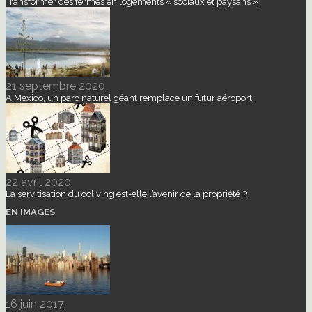
Transformer des fermes en logements « sociaux et paysans »
21 septembre 2020
A Mexico, un parc naturel géant remplace un futur aéroport
22 avril 2020
La servitisation du coliving est-elle l’avenir de la propriété ?
EN IMAGES
16 juin 2017