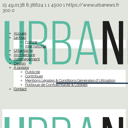
15
49.0138
8.38624
1
1
4500
1
https://www.urbanews.fr
300
0
Accueil
Le Mag’
France
International
Urbanisme
Architecture
Aménagement
Design
À propos
Publicité
Contribuer
Mentions Légales & Conditions Générales d’Utilisation
Politique de Confidentialité & Cookies
Contact