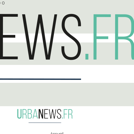
0
0
Accueil