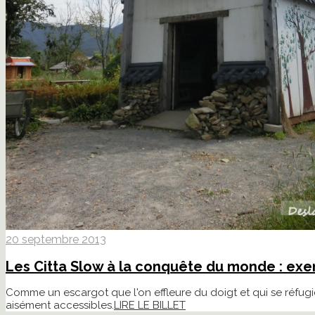
20 septembre 2013
Les Citta Slow à la conquête du monde : ex
Comme un escargot que l'on effleure du doigt et qui se réfugie
aisément accessibles.
LIRE LE BILLET