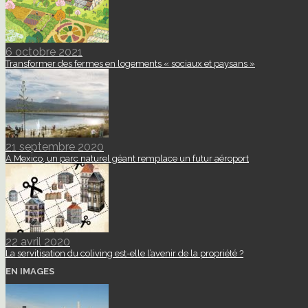
6 octobre 2021
Transformer des fermes en logements « sociaux et paysans »
21 septembre 2020
A Mexico, un parc naturel géant remplace un futur aéroport
22 avril 2020
La servitisation du coliving est-elle l’avenir de la propriété ?
EN IMAGES