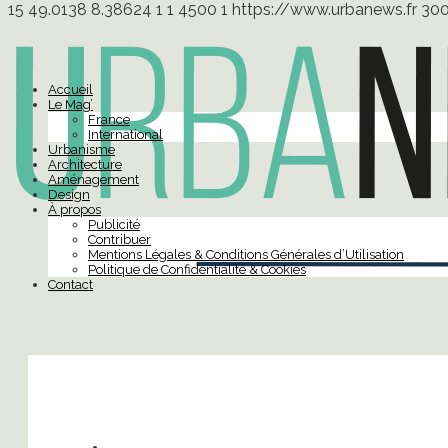
15
49.0138
8.38624
1
1
4500
1
https://www.urbanews.fr
30
Accueil
Le Mag’
France
International
Urbanisme
Architecture
Aménagement
Design
À propos
Publicité
Contribuer
Mentions Légales & Conditions Générales d’Utilisation
Politique de Confidentialité & Cookies
Contact