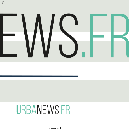
0
0
Accueil