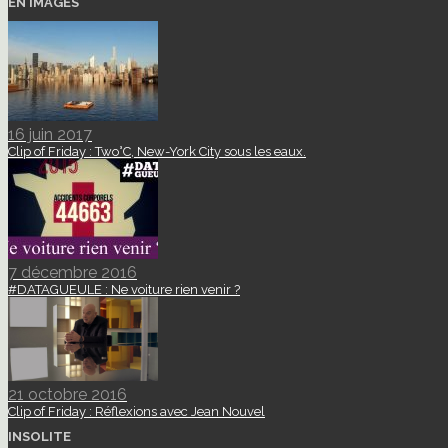
EN IMAGES
16 juin 2017
Clip of Friday : Two°C, New-York City sous les eaux.
7 décembre 2016
#DATAGUEULE : Ne voiture rien venir ?
21 octobre 2016
Clip of Friday : Réflexions avec Jean Nouvel
INSOLITE