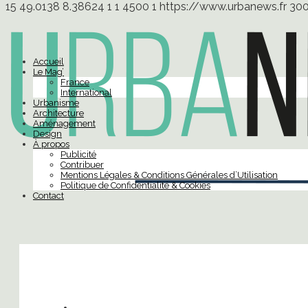
15
49.0138
8.38624
1
1
4500
1
https://www.urbanews.fr
30
Accueil
Le Mag’
France
International
Urbanisme
Architecture
Aménagement
Design
À propos
Publicité
Contribuer
Mentions Légales & Conditions Générales d’Utilisation
Politique de Confidentialité & Cookies
Contact