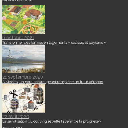
6 octobre 2021
Transformer des fermes en logements « sociaux et paysans »
21 septembre 2020
A Mexico, un parc naturel géant remplace un futur aéroport
22 avril 2020
La servitisation du coliving est-elle l’avenir de la propriété ?