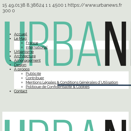
15
49.0138
8.38624
1
1
4500
1
https://www.urbanews.fr
300
0
Accueil
Le Mag’
France
International
Urbanisme
Architecture
Aménagement
Design
À propos
Publicité
Contribuer
Mentions Légales & Conditions Générales d’Utilisation
Politique de Confidentialité & Cookies
Contact