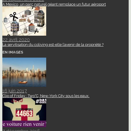
A Mexico, un parc naturel géant remplace un futur aéroport
22 avril 2020
La servitisation du coliving est-elle l’avenir de la propriété ?
EN IMAGES
16 juin 2017
Clip of Friday : Two°C, New-York City sous les eaux.