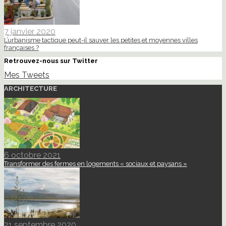
7 janvier 2020
L’urbanisme tactique peut-il sauver les petites et moyennes villes
françaises ?
Retrouvez-nous sur Twitter
Mes Tweets
ARCHITECTURE
6 octobre 2021
Transformer des fermes en logements « sociaux et paysans »
21 septembre 2020