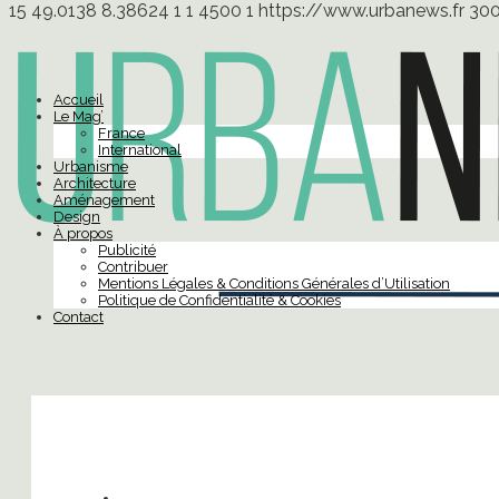
15
49.0138
8.38624
1
1
4500
1
https://www.urbanews.fr
30
Accueil
Le Mag’
France
International
Urbanisme
Architecture
Aménagement
Design
À propos
Publicité
Contribuer
Mentions Légales & Conditions Générales d’Utilisation
Politique de Confidentialité & Cookies
Contact