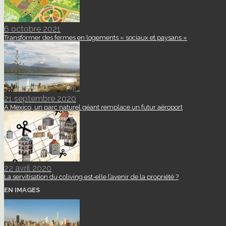
6 octobre 2021
Transformer des fermes en logements « sociaux et paysans »
21 septembre 2020
A Mexico, un parc naturel géant remplace un futur aéroport
22 avril 2020
La servitisation du coliving est-elle l’avenir de la propriété ?
EN IMAGES