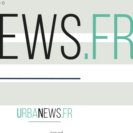
0
0
Accueil