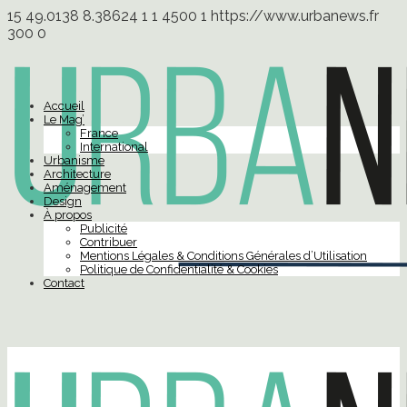
15
49.0138
8.38624
1
1
4500
1
https://www.urbanews.fr
300
0
Accueil
Le Mag’
France
International
Urbanisme
Architecture
Aménagement
Design
À propos
Publicité
Contribuer
Mentions Légales & Conditions Générales d’Utilisation
Politique de Confidentialité & Cookies
Contact