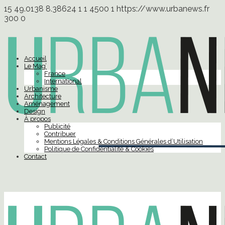
15
49.0138
8.38624
1
1
4500
1
https://www.urbanews.fr
300
0
Accueil
Le Mag’
France
International
Urbanisme
Architecture
Aménagement
Design
À propos
Publicité
Contribuer
Mentions Légales & Conditions Générales d’Utilisation
Politique de Confidentialité & Cookies
Contact