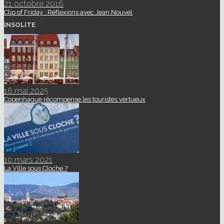
21 octobre 2016
Clip of Friday : Réflexions avec Jean Nouvel
INSOLITE
16 mai 2025
Copenhague récompense les touristes vertueux
10 mars 2021
La Ville sous Cloche ?