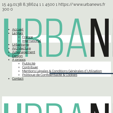
15
49.0138
8.38624
1
1
4500
1
https://www.urbanews.fr
300
0
Accueil
Le Mag’
France
International
Urbanisme
Architecture
Aménagement
Design
À propos
Publicité
Contribuer
Mentions Légales & Conditions Générales d’Utilisation
Politique de Confidentialité & Cookies
Contact