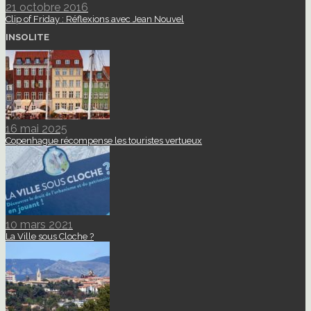
21 octobre 2016
Clip of Friday : Réflexions avec Jean Nouvel
INSOLITE
16 mai 2025
Copenhague récompense les touristes vertueux
10 mars 2021
La Ville sous Cloche ?