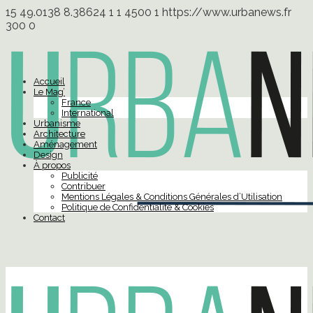
15
49.0138
8.38624
1
1
4500
1
https://www.urbanews.fr
300
0
Accueil
Le Mag’
France
International
Urbanisme
Architecture
Aménagement
Design
À propos
Publicité
Contribuer
Mentions Légales & Conditions Générales d’Utilisation
Politique de Confidentialité & Cookies
Contact