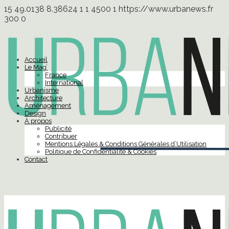
15
49.0138
8.38624
1
1
4500
1
https://www.urbanews.fr
300
0
Accueil
Le Mag’
France
International
Urbanisme
Architecture
Aménagement
Design
À propos
Publicité
Contribuer
Mentions Légales & Conditions Générales d’Utilisation
Politique de Confidentialité & Cookies
Contact