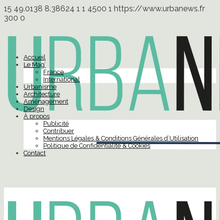
15
49.0138
8.38624
1
1
4500
1
https://www.urbanews.fr
300
0
Accueil
Le Mag’
France
International
Urbanisme
Architecture
Aménagement
Design
À propos
Publicité
Contribuer
Mentions Légales & Conditions Générales d’Utilisation
Politique de Confidentialité & Cookies
Contact