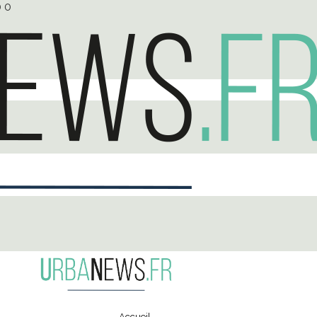
0
0
Accueil