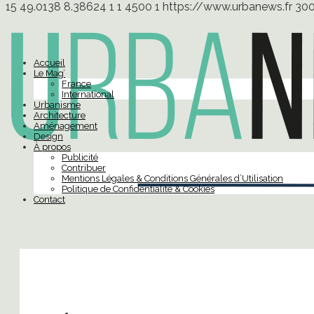
15
49.0138
8.38624
1
1
4500
1
https://www.urbanews.fr
30
Accueil
Le Mag’
France
International
Urbanisme
Architecture
Aménagement
Design
À propos
Publicité
Contribuer
Mentions Légales & Conditions Générales d’Utilisation
Politique de Confidentialité & Cookies
Contact