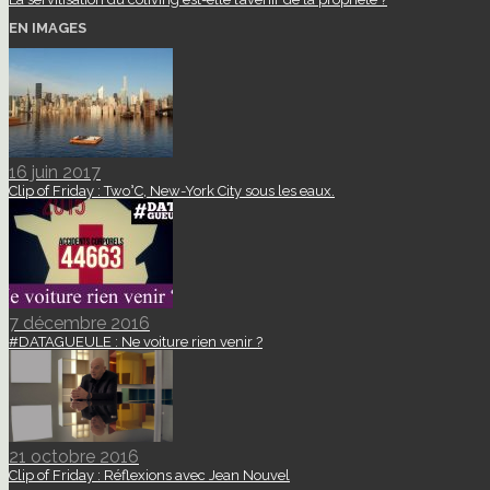
EN IMAGES
16 juin 2017
Clip of Friday : Two°C, New-York City sous les eaux.
7 décembre 2016
#DATAGUEULE : Ne voiture rien venir ?
21 octobre 2016
Clip of Friday : Réflexions avec Jean Nouvel