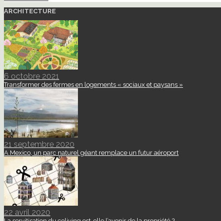
ARCHITECTURE
6 octobre 2021
Transformer des fermes en logements « sociaux et paysans »
21 septembre 2020
A Mexico, un parc naturel géant remplace un futur aéroport
22 avril 2020
La servitisation du coliving est-elle l’avenir de la propriété ?